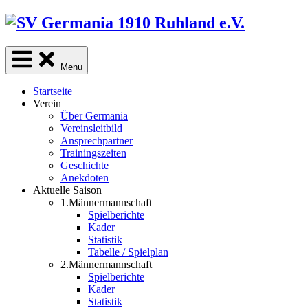
Skip
to
content
Menu
Startseite
Verein
Über Germania
Vereinsleitbild
Ansprechpartner
Trainingszeiten
Geschichte
Anekdoten
Aktuelle Saison
1.Männermannschaft
Spielberichte
Kader
Statistik
Tabelle / Spielplan
2.Männermannschaft
Spielberichte
Kader
Statistik