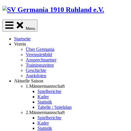
Skip
to
content
Menu
Startseite
Verein
Über Germania
Vereinsleitbild
Ansprechpartner
Trainingszeiten
Geschichte
Anekdoten
Aktuelle Saison
1.Männermannschaft
Spielberichte
Kader
Statistik
Tabelle / Spielplan
2.Männermannschaft
Spielberichte
Kader
Statistik