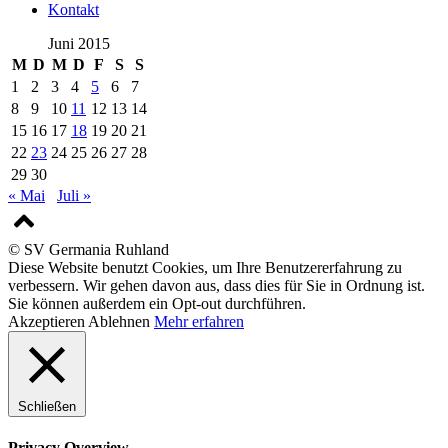
Kontakt
Juni 2015
M
D
M
D
F
S
S
1
2
3
4
5
6
7
8
9
10
11
12
13
14
15
16
17
18
19
20
21
22
23
24
25
26
27
28
29
30
« Mai
Juli »
© SV Germania Ruhland
Diese Website benutzt Cookies, um Ihre Benutzererfahrung zu
verbessern. Wir gehen davon aus, dass dies für Sie in Ordnung ist.
Sie können außerdem ein Opt-out durchführen.
Akzeptieren
Ablehnen
Mehr erfahren
Schließen
Privacy Overview