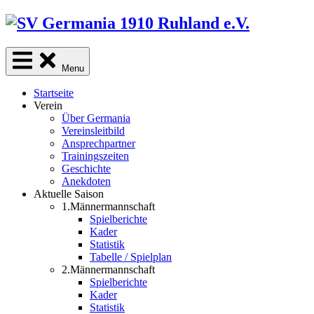
Skip
to
content
Menu
Startseite
Verein
Über Germania
Vereinsleitbild
Ansprechpartner
Trainingszeiten
Geschichte
Anekdoten
Aktuelle Saison
1.Männermannschaft
Spielberichte
Kader
Statistik
Tabelle / Spielplan
2.Männermannschaft
Spielberichte
Kader
Statistik