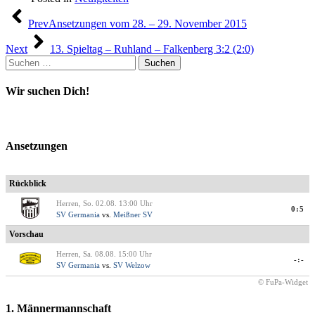
Beitragsnavigation
Prev
Ansetzungen vom 28. – 29. November 2015
Next
13. Spieltag – Ruhland – Falkenberg 3:2 (2:0)
Suchen
nach:
Wir suchen Dich!
Ansetzungen
Rückblick
Herren, So. 02.08. 13:00 Uhr
0:5
SV Germania
vs.
Meißner SV
Vorschau
Herren, Sa. 08.08. 15:00 Uhr
-:-
SV Germania
vs.
SV Welzow
© FuPa-Widget
1. Männermannschaft