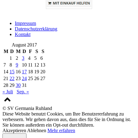
Impressum
Datenschutzerklärung
Kontakt
August 2017
M
D
M
D
F
S
S
1
2
3
4
5
6
7
8
9
10
11
12
13
14
15
16
17
18
19
20
21
22
23
24
25
26
27
28
29
30
31
« Juli
Sep. »
© SV Germania Ruhland
Diese Website benutzt Cookies, um Ihre Benutzererfahrung zu
verbessern. Wir gehen davon aus, dass dies für Sie in Ordnung ist.
Sie können außerdem ein Opt-out durchführen.
Akzeptieren
Ablehnen
Mehr erfahren