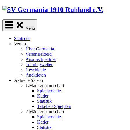
Skip
to
content
Menu
Startseite
Verein
Über Germania
Vereinsleitbild
Ansprechpartner
Trainingszeiten
Geschichte
Anekdoten
Aktuelle Saison
1.Männermannschaft
Spielberichte
Kader
Statistik
Tabelle / Spielplan
2.Männermannschaft
Spielberichte
Kader
Statistik