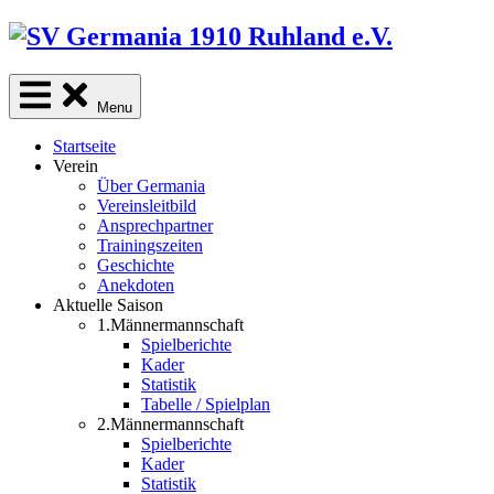
Skip
to
content
Menu
Startseite
Verein
Über Germania
Vereinsleitbild
Ansprechpartner
Trainingszeiten
Geschichte
Anekdoten
Aktuelle Saison
1.Männermannschaft
Spielberichte
Kader
Statistik
Tabelle / Spielplan
2.Männermannschaft
Spielberichte
Kader
Statistik