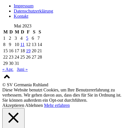
Impressum
Datenschutzerklärung
Kontakt
Mai 2023
M
D
M
D
F
S
S
1
2
3
4
5
6
7
8
9
10
11
12
13
14
15
16
17
18
19
20
21
22
23
24
25
26
27
28
29
30
31
« Apr.
Juni »
© SV Germania Ruhland
Diese Website benutzt Cookies, um Ihre Benutzererfahrung zu
verbessern. Wir gehen davon aus, dass dies für Sie in Ordnung ist.
Sie können außerdem ein Opt-out durchführen.
Akzeptieren
Ablehnen
Mehr erfahren