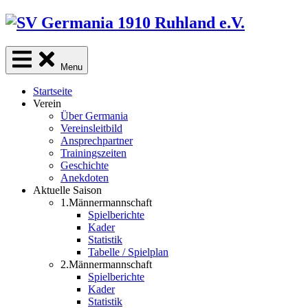
Skip
to
content
Menu
Startseite
Verein
Über Germania
Vereinsleitbild
Ansprechpartner
Trainingszeiten
Geschichte
Anekdoten
Aktuelle Saison
1.Männermannschaft
Spielberichte
Kader
Statistik
Tabelle / Spielplan
2.Männermannschaft
Spielberichte
Kader
Statistik