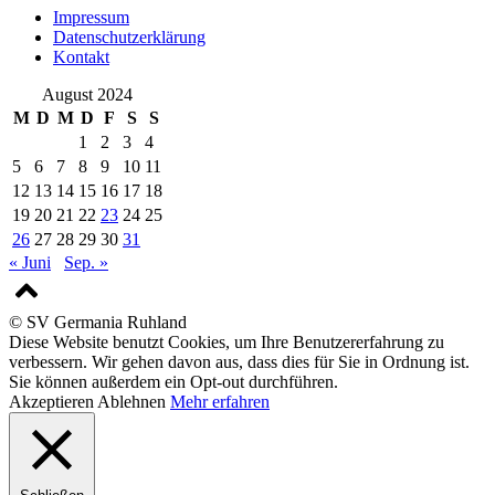
Impressum
Datenschutzerklärung
Kontakt
August 2024
M
D
M
D
F
S
S
1
2
3
4
5
6
7
8
9
10
11
12
13
14
15
16
17
18
19
20
21
22
23
24
25
26
27
28
29
30
31
« Juni
Sep. »
© SV Germania Ruhland
Diese Website benutzt Cookies, um Ihre Benutzererfahrung zu
verbessern. Wir gehen davon aus, dass dies für Sie in Ordnung ist.
Sie können außerdem ein Opt-out durchführen.
Akzeptieren
Ablehnen
Mehr erfahren