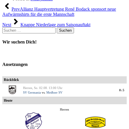
Beitragsnavigation
Prev
Allianz Hauptvertretung René Bodack sponsort neue
Aufwärmshirts für die erste Mannschaft
Next
Knappe Niederlage zum Saisonauftakt
Suchen
nach:
Wir suchen Dich!
Ansetzungen
Rückblick
Herren, So. 02.08. 13:00 Uhr
0:5
SV Germania
vs.
Meißner SV
Heute
Herren