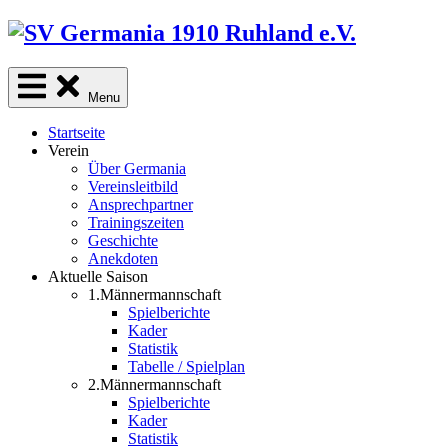
Skip
to
content
Menu
Startseite
Verein
Über Germania
Vereinsleitbild
Ansprechpartner
Trainingszeiten
Geschichte
Anekdoten
Aktuelle Saison
1.Männermannschaft
Spielberichte
Kader
Statistik
Tabelle / Spielplan
2.Männermannschaft
Spielberichte
Kader
Statistik