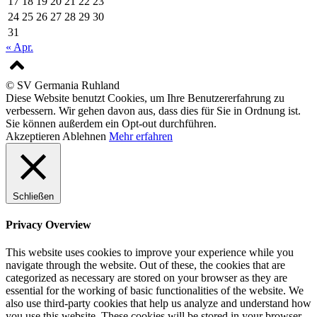
17
18
19
20
21
22
23
24
25
26
27
28
29
30
31
« Apr.
© SV Germania Ruhland
Diese Website benutzt Cookies, um Ihre Benutzererfahrung zu
verbessern. Wir gehen davon aus, dass dies für Sie in Ordnung ist.
Sie können außerdem ein Opt-out durchführen.
Akzeptieren
Ablehnen
Mehr erfahren
Schließen
Privacy Overview
This website uses cookies to improve your experience while you
navigate through the website. Out of these, the cookies that are
categorized as necessary are stored on your browser as they are
essential for the working of basic functionalities of the website. We
also use third-party cookies that help us analyze and understand how
you use this website. These cookies will be stored in your browser