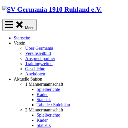
Skip
to
content
Menu
Startseite
Verein
Über Germania
Vereinsleitbild
Ansprechpartner
Trainingszeiten
Geschichte
Anekdoten
Aktuelle Saison
1.Männermannschaft
Spielberichte
Kader
Statistik
Tabelle / Spielplan
2.Männermannschaft
Spielberichte
Kader
Statistik