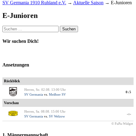
SV Germania 1910 Ruhland e.V.
→
Aktuelle Saison
→
E-Junioren
E-Junioren
Suchen
nach:
Wir suchen Dich!
Ansetzungen
Rückblick
Herren, So. 02.08. 13:00 Uhr
0:5
SV Germania
vs.
Meißner SV
Vorschau
Herren, Sa. 08.08. 15:00 Uhr
-:-
SV Germania
vs.
SV Welzow
© FuPa-Widget
1. Männermannschaft