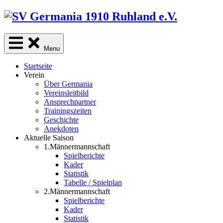
Skip
to
content
Menu
Startseite
Verein
Über Germania
Vereinsleitbild
Ansprechpartner
Trainingszeiten
Geschichte
Anekdoten
Aktuelle Saison
1.Männermannschaft
Spielberichte
Kader
Statistik
Tabelle / Spielplan
2.Männermannschaft
Spielberichte
Kader
Statistik