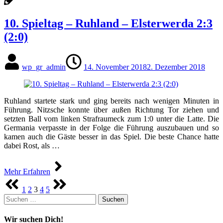
10. Spieltag – Ruhland – Elsterwerda 2:3
(2:0)
wp_gr_admin
14. November 2018
2. Dezember 2018
Ruhland startete stark und ging bereits nach wenigen Minuten in
Führung. Nitzsche konnte über außen Richtung Tor ziehen und
setzten Ball vom linken Strafraumeck zum 1:0 unter die Latte. Die
Germania verpasste in der Folge die Führung auszubauen und so
kamen auch die Gäste besser in das Spiel. Die beste Chance hatte
dabei Rost, als …
Mehr Erfahren
Seitennummerierung
1
2
3
4
5
der
Suchen
Beiträge
nach:
Wir suchen Dich!