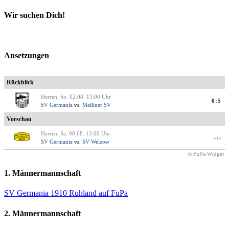
Beiträge
nach:
Wir suchen Dich!
Ansetzungen
Rückblick
Herren, So. 02.08. 13:00 Uhr
0:5
SV Germania
vs.
Meißner SV
Vorschau
Herren, Sa. 08.08. 13:00 Uhr
-:-
SV Germania
vs.
SV Welzow
© FuPa-Widget
1. Männermannschaft
SV Germania 1910 Ruhland auf FuPa
2. Männermannschaft