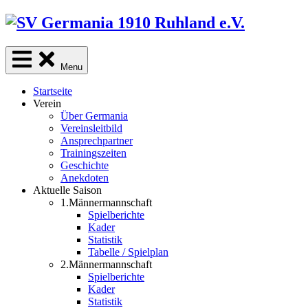
Skip
to
content
Menu
Startseite
Verein
Über Germania
Vereinsleitbild
Ansprechpartner
Trainingszeiten
Geschichte
Anekdoten
Aktuelle Saison
1.Männermannschaft
Spielberichte
Kader
Statistik
Tabelle / Spielplan
2.Männermannschaft
Spielberichte
Kader
Statistik