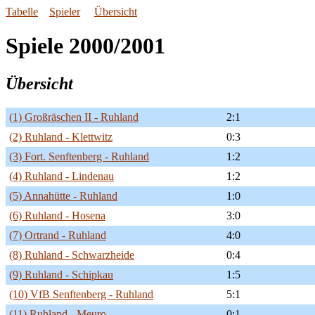
Tabelle
Spieler
Übersicht
Spiele 2000/2001
Übersicht
(1) Großräschen II - Ruhland
2:1
(2) Ruhland - Klettwitz
0:3
(3) Fort. Senftenberg - Ruhland
1:2
(4) Ruhland - Lindenau
1:2
(5) Annahütte - Ruhland
1:0
(6) Ruhland - Hosena
3:0
(7) Ortrand - Ruhland
4:0
(8) Ruhland - Schwarzheide
0:4
(9) Ruhland - Schipkau
1:5
(10) VfB Senftenberg - Ruhland
5:1
(11) Ruhland - Meuro
0:1