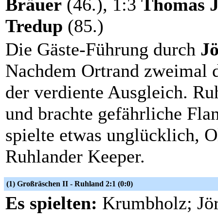
Bräuer
(46.), 1:3
Thomas J
Tredup
(85.)
Die Gäste-Führung durch
Jö
Nachdem Ortrand zweimal de
der verdiente Ausgleich. R
und brachte gefährliche Fla
spielte etwas unglücklich, 
Ruhlander Keeper.
(1) Großräschen II - Ruhland 2:1 (0:0)
Es spielten:
Krumbholz; Jör