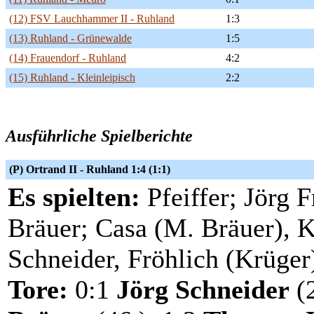
(12) FSV Lauchhammer II - Ruhland
1:3
(13) Ruhland - Grünewalde
1:5
(14) Frauendorf - Ruhland
4:2
(15) Ruhland - Kleinleipisch
2:2
Ausführliche Spielberichte
(P) Ortrand II - Ruhland 1:4 (1:1)
Es spielten:
Pfeiffer; Jörg 
Bräuer; Casa (M. Bräuer), 
Schneider, Fröhlich (Krüger
Tore:
0:1
Jörg Schneider
(2