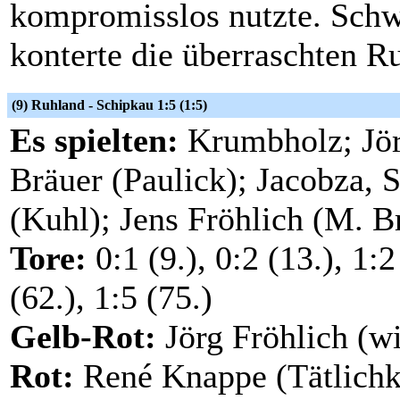
kompromisslos nutzte. Schw
konterte die überraschten R
(9) Ruhland - Schipkau 1:5 (1:5)
Es spielten:
Krumbholz; Jör
Bräuer (Paulick); Jacobza, S
(Kuhl); Jens Fröhlich (M. B
Tore:
0:1 (9.), 0:2 (13.), 1:2
(62.), 1:5 (75.)
Gelb-Rot:
Jörg Fröhlich (wi
Rot:
René Knappe (Tätlichk