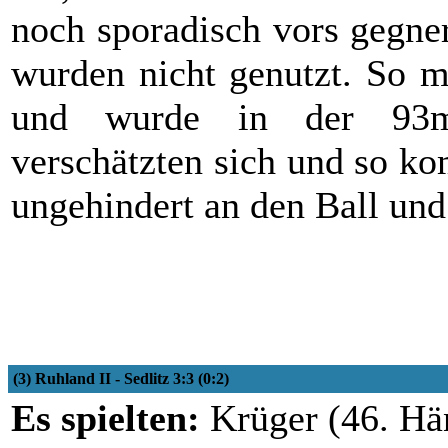
noch sporadisch vors gegne
wurden nicht genutzt. So 
und wurde in der 93mi
verschätzten sich und so ko
ungehindert an den Ball un
(3) Ruhland II - Sedlitz 3:3 (0:2)
Es spielten:
Krüger (46. Häne