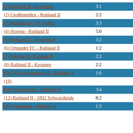
(1) Ruhland II - Kostebrau
3:1
(2) Großkmehlen - Ruhland II
2:2
(3) Ruhland II - SV Sedlitz
3:3
(4) Hosena - Ruhland II
5:0
(5) Ruhland II - Frauendorf
3:2
(6) Ortrander FC - Ruhland II
1:2
(7) Brieske II - Ruhland II
2:2
(8) Ruhland II - Kroppen
2:2
(9) GW Schwarzheide II - Ruhland II
1:0
(10)
(11) Hohenbocka - Ruhland II
3:4
(12) Ruhland II - 1892 Schwarzheide
8:2
(13) Annahütte - Ruhland II
1:3