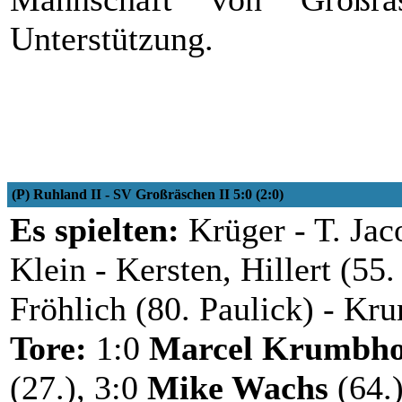
Unterstützung.
(P) Ruhland II - SV Großräschen II 5:0 (2:0)
Es spielten:
Krüger - T. Jaco
Klein - Kersten, Hillert (55
Fröhlich (80. Paulick) - Kr
Tore:
1:0
Marcel Krumbho
(27.), 3:0
Mike Wachs
(64.)