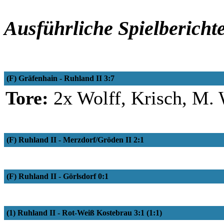
Ausführliche Spielbericht
(F) Gräfenhain - Ruhland II 3:7
Tore:
2x Wolff, Krisch, M. 
(F) Ruhland II - Merzdorf/Gröden II 2:1
(F) Ruhland II - Görlsdorf 0:1
(1) Ruhland II - Rot-Weiß Kostebrau 3:1 (1:1)