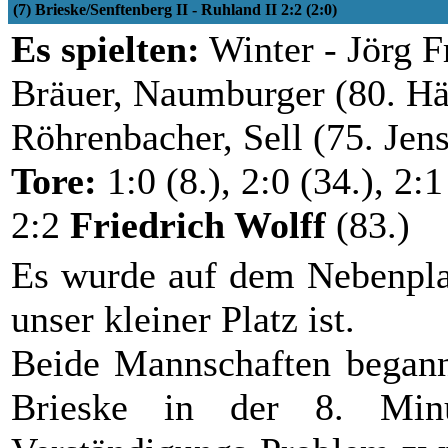
(7) Brieske/Senftenberg II - Ruhland II 2:2 (2:0)
Es spielten:
Winter - Jörg Fr
Bräuer, Naumburger (80. Hän
Röhrenbacher, Sell (75. Jens
Tore:
1:0 (8.), 2:0 (34.), 2:
2:2
Friedrich Wolff
(83.)
Es wurde auf dem Nebenplat
unser kleiner Platz ist.
Beide Mannschaften begann
Brieske in der 8. Min