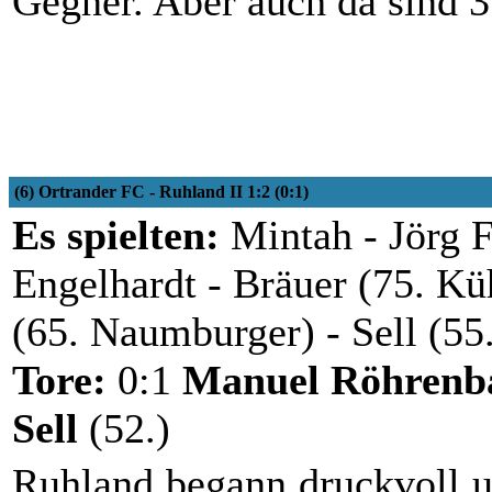
Gegner. Aber auch da sind 
(6) Ortrander FC - Ruhland II 1:2 (0:1)
Es spielten:
Mintah - Jörg F
Engelhardt - Bräuer (75. Kü
(65. Naumburger) - Sell (55
Tore:
0:1
Manuel Röhrenb
Sell
(52.)
Ruhland begann druckvoll un