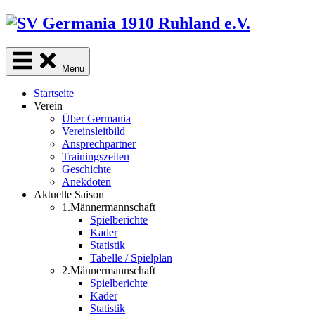
Skip
to
content
Menu
Startseite
Verein
Über Germania
Vereinsleitbild
Ansprechpartner
Trainingszeiten
Geschichte
Anekdoten
Aktuelle Saison
1.Männermannschaft
Spielberichte
Kader
Statistik
Tabelle / Spielplan
2.Männermannschaft
Spielberichte
Kader
Statistik