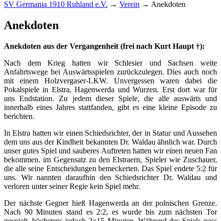
SV Germania 1910 Ruhland e.V.
→
Verein
→
Anekdoten
Anekdoten
Anekdoten aus der Vergangenheit (frei nach Kurt Haupt †):
Nach dem Krieg hatten wir Schlesier und Sachsen weite
Anfahrtswege bei Auswärtsspielen zurückzulegen. Dies auch noch
mit einem Holzvergaser-LKW. Unvergessen waren dabei die
Pokalspiele in Elstra, Hagenwerda und Wurzen. Erst dort war für
uns Endstation. Zu jedem dieser Spiele, die alle auswärts und
innerhalb eines Jahres stattfanden, gibt es eine kleine Episode zu
berichten.
In Elstra hatten wir einen Schiedsrichter, der in Statur und Aussehen
dem uns aus der Kindheit bekannten Dr. Waldau ähnlich war. Durch
unser gutes Spiel und sauberes Auftreten hatten wir einen neuen Fan
bekommen. im Gegensatz zu den Elstraern, Spieler wie Zuschauer,
die alle seine Entscheidungen bemeckerten. Das Spiel endete 5:2 für
uns. Wir nannten daraufhin den Schiedsrichter Dr. Waldau und
verloren unter seiner Regie kein Spiel mehr.
Der nächste Gegner hieß Hagenwerda an der polnischen Grenze.
Nach 90 Minuten stand es 2:2, es wurde bis zum nächsten Tor
gespielt, höchstens jedoch 2×15 Minuten. Während des Spiels goss