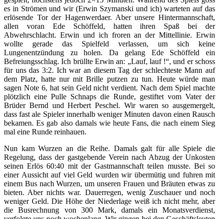
es in Strömen und wir (Erwin Szymanski und ich) warteten auf das
erlösende Tor der Hagenwerdaer. Aber unsere Hintermannschaft,
allen voran Ede Schöffeld, hatten ihren Spaß bei der
Abwehrschlacht. Erwin und ich froren an der Mittellinie. Erwin
wollte gerade das Spielfeld verlassen, um sich keine
Lungenentzündung zu holen. Da gelang Ede Schöffeld ein
Befreiungsschlag. Ich brüllte Erwin an: „Lauf, lauf !“, und er schoss
für uns das 3:2. Ich war an diesem Tag der schlechteste Mann auf
dem Platz, hatte nur mit Brille putzen zu tun. Heute würde man
sagen Note 6, hat sein Geld nicht verdient. Nach dem Spiel machte
plötzlich eine Pulle Schnaps die Runde, gestiftet vom Vater der
Brüder Bernd und Herbert Peschel. Wir waren so ausgemergelt,
dass fast ale Spieler innerhalb weniger Minuten davon einen Rausch
bekamen. Es gab also damals wie heute Fans, die nach einem Sieg
mal eine Runde reinhauen.
Nun kam Wurzen an die Reihe. Damals galt für alle Spiele die
Regelung, dass der gastgebende Verein nach Abzug der Unkosten
seinen Erlös 60:40 mit der Gastmannschaft teilen musste. Bei so
einer Aussicht auf viel Geld wurden wir übermütig und fuhren mit
einem Bus nach Wurzen, um unseren Frauen und Bräuten etwas zu
bieten. Aber nichts war. Dauerregen, wenig Zuschauer und noch
weniger Geld. Die Höhe der Niederlage weiß ich nicht mehr, aber
die Busrechnung von 300 Mark, damals ein Monatsverdienst,
verfolgte uns noch wochenlang. Wir gingen bei den Geschäftsleuten