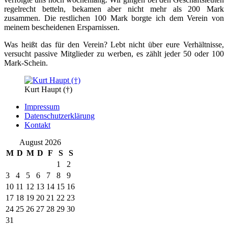
regelrecht betteln, bekamen aber nicht mehr als 200 Mark
zusammen. Die restlichen 100 Mark borgte ich dem Verein von
meinem bescheidenen Ersparnissen.
Was heißt das für den Verein? Lebt nicht über eure Verhältnisse,
versucht passive Mitglieder zu werben, es zählt jeder 50 oder 100
Mark-Schein.
Kurt Haupt (†)
Impressum
Datenschutzerklärung
Kontakt
August 2026
M
D
M
D
F
S
S
1
2
3
4
5
6
7
8
9
10
11
12
13
14
15
16
17
18
19
20
21
22
23
24
25
26
27
28
29
30
31