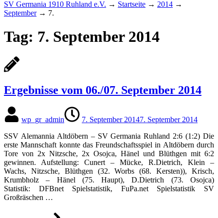
SV Germania 1910 Ruhland e.V.
→
Startseite
→
2014
→
September
→
7.
Tag:
7. September 2014
Ergebnisse vom 06./07. September 2014
wp_gr_admin
7. September 2014
7. September 2014
SSV Alemannia Altdöbern – SV Germania Ruhland 2:6 (1:2) Die
erste Mannschaft konnte das Freundschaftsspiel in Altdöbern durch
Tore von 2x Nitzsche, 2x Osojca, Hänel und Blüthgen mit 6:2
gewinnen. Aufstellung: Cunert – Mücke, R.Dietrich, Klein –
Wachs, Nitzsche, Blüthgen (32. Worbs (68. Kersten)), Krisch,
Krumbholz – Hänel (75. Haupt), D.Dietrich (73. Osojca)
Statistik: DFBnet Spielstatistik, FuPa.net Spielstatistik SV
Großräschen …