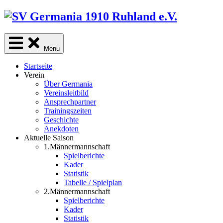
Skip
to
content
Menu
Startseite
Verein
Über Germania
Vereinsleitbild
Ansprechpartner
Trainingszeiten
Geschichte
Anekdoten
Aktuelle Saison
1.Männermannschaft
Spielberichte
Kader
Statistik
Tabelle / Spielplan
2.Männermannschaft
Spielberichte
Kader
Statistik