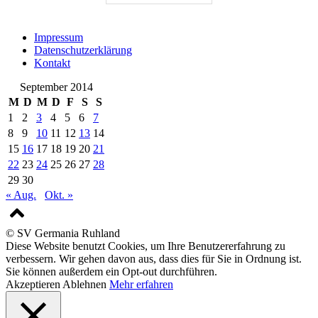
Impressum
Datenschutzerklärung
Kontakt
September 2014
M
D
M
D
F
S
S
1
2
3
4
5
6
7
8
9
10
11
12
13
14
15
16
17
18
19
20
21
22
23
24
25
26
27
28
29
30
« Aug.
Okt. »
© SV Germania Ruhland
Diese Website benutzt Cookies, um Ihre Benutzererfahrung zu
verbessern. Wir gehen davon aus, dass dies für Sie in Ordnung ist.
Sie können außerdem ein Opt-out durchführen.
Akzeptieren
Ablehnen
Mehr erfahren