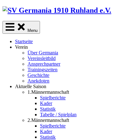
Skip
to
content
Menu
Startseite
Verein
Über Germania
Vereinsleitbild
Ansprechpartner
Trainingszeiten
Geschichte
Anekdoten
Aktuelle Saison
1.Männermannschaft
Spielberichte
Kader
Statistik
Tabelle / Spielplan
2.Männermannschaft
Spielberichte
Kader
Statistik