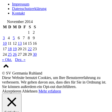
Impressum
Datenschutzerklärung
Kontakt
November 2014
M
D
M
D
F
S
S
1
2
3
4
5
6
7
8
9
10
11
12
13
14
15
16
17
18
19
20
21
22
23
24
25
26
27
28
29
30
« Okt.
Dez. »
© SV Germania Ruhland
Diese Website benutzt Cookies, um Ihre Benutzererfahrung zu
verbessern. Wir gehen davon aus, dass dies für Sie in Ordnung ist.
Sie können außerdem ein Opt-out durchführen.
Akzeptieren
Ablehnen
Mehr erfahren