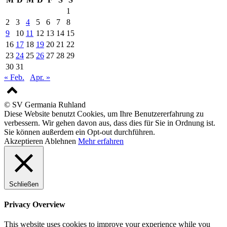
1
2
3
4
5
6
7
8
9
10
11
12
13
14
15
16
17
18
19
20
21
22
23
24
25
26
27
28
29
30
31
« Feb.
Apr. »
© SV Germania Ruhland
Diese Website benutzt Cookies, um Ihre Benutzererfahrung zu
verbessern. Wir gehen davon aus, dass dies für Sie in Ordnung ist.
Sie können außerdem ein Opt-out durchführen.
Akzeptieren
Ablehnen
Mehr erfahren
Schließen
Privacy Overview
This website uses cookies to improve your experience while you