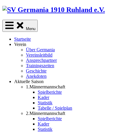
Skip
to
content
Menu
Startseite
Verein
Über Germania
Vereinsleitbild
Ansprechpartner
Trainingszeiten
Geschichte
Anekdoten
Aktuelle Saison
1.Männermannschaft
Spielberichte
Kader
Statistik
Tabelle / Spielplan
2.Männermannschaft
Spielberichte
Kader
Statistik