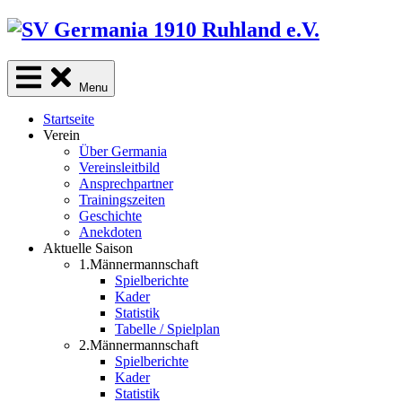
Skip
to
content
Menu
Startseite
Verein
Über Germania
Vereinsleitbild
Ansprechpartner
Trainingszeiten
Geschichte
Anekdoten
Aktuelle Saison
1.Männermannschaft
Spielberichte
Kader
Statistik
Tabelle / Spielplan
2.Männermannschaft
Spielberichte
Kader
Statistik