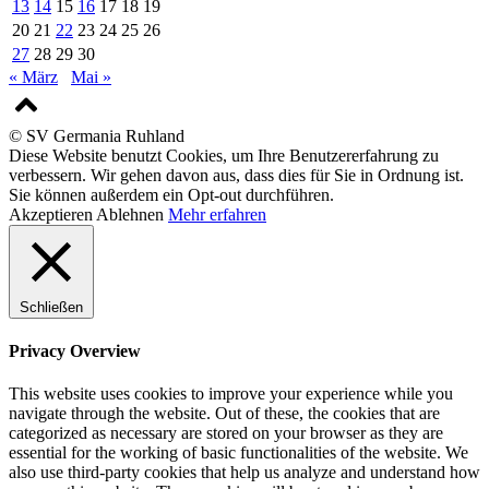
13
14
15
16
17
18
19
20
21
22
23
24
25
26
27
28
29
30
« März
Mai »
© SV Germania Ruhland
Diese Website benutzt Cookies, um Ihre Benutzererfahrung zu
verbessern. Wir gehen davon aus, dass dies für Sie in Ordnung ist.
Sie können außerdem ein Opt-out durchführen.
Akzeptieren
Ablehnen
Mehr erfahren
Schließen
Privacy Overview
This website uses cookies to improve your experience while you
navigate through the website. Out of these, the cookies that are
categorized as necessary are stored on your browser as they are
essential for the working of basic functionalities of the website. We
also use third-party cookies that help us analyze and understand how