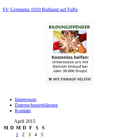
SV Germania 1910 Ruhland auf FuPa
Impressum
Datenschutzerklärung
Kontakt
April 2015
M
D
M
D
F
S
S
1
2
3
4
5