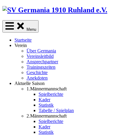
Skip
to
content
Menu
Startseite
Verein
Über Germania
Vereinsleitbild
Ansprechpartner
Trainingszeiten
Geschichte
Anekdoten
Aktuelle Saison
1.Männermannschaft
Spielberichte
Kader
Statistik
Tabelle / Spielplan
2.Männermannschaft
Spielberichte
Kader
Statistik