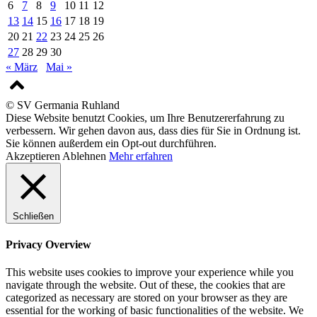
6
7
8
9
10
11
12
13
14
15
16
17
18
19
20
21
22
23
24
25
26
27
28
29
30
« März
Mai »
© SV Germania Ruhland
Diese Website benutzt Cookies, um Ihre Benutzererfahrung zu
verbessern. Wir gehen davon aus, dass dies für Sie in Ordnung ist.
Sie können außerdem ein Opt-out durchführen.
Akzeptieren
Ablehnen
Mehr erfahren
Schließen
Privacy Overview
This website uses cookies to improve your experience while you
navigate through the website. Out of these, the cookies that are
categorized as necessary are stored on your browser as they are
essential for the working of basic functionalities of the website. We