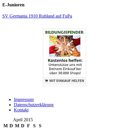
E-Junioren
SV Germania 1910 Ruhland auf FuPa
Impressum
Datenschutzerklärung
Kontakt
April 2015
M
D
M
D
F
S
S