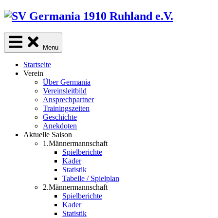
Skip
to
content
Menu
Startseite
Verein
Über Germania
Vereinsleitbild
Ansprechpartner
Trainingszeiten
Geschichte
Anekdoten
Aktuelle Saison
1.Männermannschaft
Spielberichte
Kader
Statistik
Tabelle / Spielplan
2.Männermannschaft
Spielberichte
Kader
Statistik