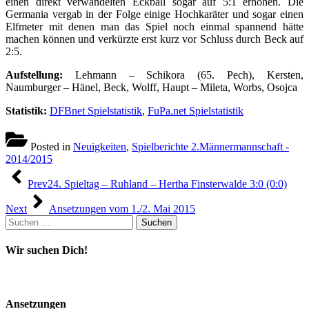
einen direkt verwandelten Eckball sogar auf 5:1 erhöhen. Die
Germania vergab in der Folge einige Hochkaräter und sogar einen
Elfmeter mit denen man das Spiel noch einmal spannend hätte
machen können und verkürzte erst kurz vor Schluss durch Beck auf
2:5.
Aufstellung:
Lehmann – Schikora (65. Pech), Kersten,
Naumburger – Hänel, Beck, Wolff, Haupt – Mileta, Worbs, Osojca
Statistik:
DFBnet Spielstatistik
,
FuPa.net Spielstatistik
Posted in
Neuigkeiten
,
Spielberichte 2.Männermannschaft -
2014/2015
Beitragsnavigation
Prev
24. Spieltag – Ruhland – Hertha Finsterwalde 3:0 (0:0)
Next
Ansetzungen vom 1./2. Mai 2015
Suchen
nach:
Wir suchen Dich!
Ansetzungen