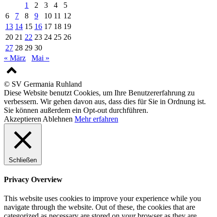
1
2
3
4
5
6
7
8
9
10
11
12
13
14
15
16
17
18
19
20
21
22
23
24
25
26
27
28
29
30
« März
Mai »
© SV Germania Ruhland
Diese Website benutzt Cookies, um Ihre Benutzererfahrung zu
verbessern. Wir gehen davon aus, dass dies für Sie in Ordnung ist.
Sie können außerdem ein Opt-out durchführen.
Akzeptieren
Ablehnen
Mehr erfahren
Schließen
Privacy Overview
This website uses cookies to improve your experience while you
navigate through the website. Out of these, the cookies that are
categorized as necessary are stored on your browser as they are