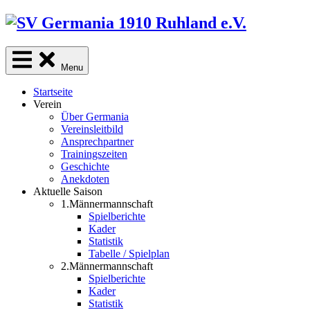
Skip
to
content
Menu
Startseite
Verein
Über Germania
Vereinsleitbild
Ansprechpartner
Trainingszeiten
Geschichte
Anekdoten
Aktuelle Saison
1.Männermannschaft
Spielberichte
Kader
Statistik
Tabelle / Spielplan
2.Männermannschaft
Spielberichte
Kader
Statistik