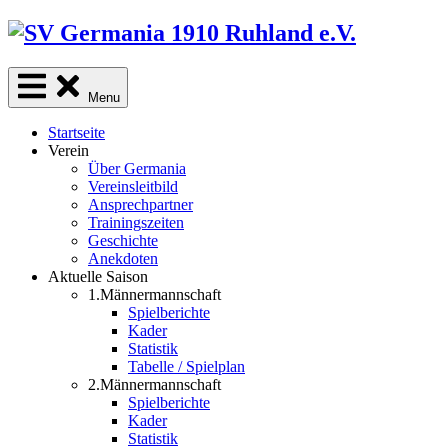
Skip
to
content
Menu
Startseite
Verein
Über Germania
Vereinsleitbild
Ansprechpartner
Trainingszeiten
Geschichte
Anekdoten
Aktuelle Saison
1.Männermannschaft
Spielberichte
Kader
Statistik
Tabelle / Spielplan
2.Männermannschaft
Spielberichte
Kader
Statistik