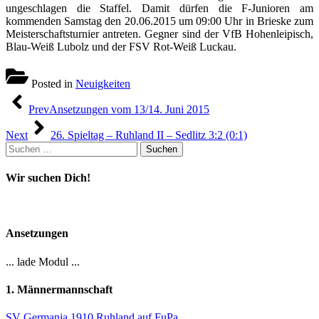
ungeschlagen die Staffel. Damit dürfen die F-Junioren am
kommenden Samstag den 20.06.2015 um 09:00 Uhr in Brieske zum
Meisterschaftsturnier antreten. Gegner sind der VfB Hohenleipisch,
Blau-Weiß Lubolz und der FSV Rot-Weiß Luckau.
Posted in
Neuigkeiten
Beitragsnavigation
Prev
Ansetzungen vom 13/14. Juni 2015
Next
26. Spieltag – Ruhland II – Sedlitz 3:2 (0:1)
Suchen
nach:
Wir suchen Dich!
Ansetzungen
... lade Modul ...
1. Männermannschaft
SV Germania 1910 Ruhland auf FuPa