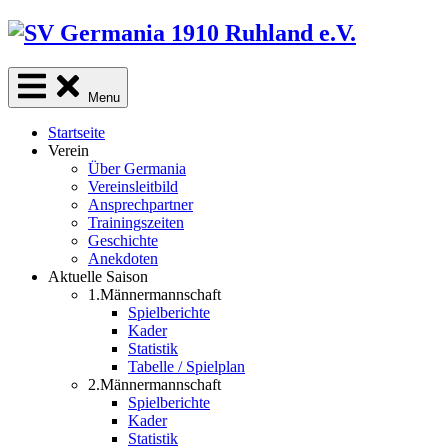
Skip
to
content
Menu
Startseite
Verein
Über Germania
Vereinsleitbild
Ansprechpartner
Trainingszeiten
Geschichte
Anekdoten
Aktuelle Saison
1.Männermannschaft
Spielberichte
Kader
Statistik
Tabelle / Spielplan
2.Männermannschaft
Spielberichte
Kader
Statistik