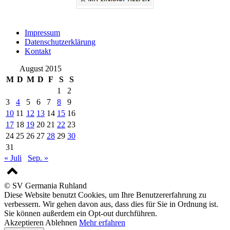
Impressum
Datenschutzerklärung
Kontakt
August 2015
M
D
M
D
F
S
S
1
2
3
4
5
6
7
8
9
10
11
12
13
14
15
16
17
18
19
20
21
22
23
24
25
26
27
28
29
30
31
« Juli
Sep. »
© SV Germania Ruhland
Diese Website benutzt Cookies, um Ihre Benutzererfahrung zu
verbessern. Wir gehen davon aus, dass dies für Sie in Ordnung ist.
Sie können außerdem ein Opt-out durchführen.
Akzeptieren
Ablehnen
Mehr erfahren