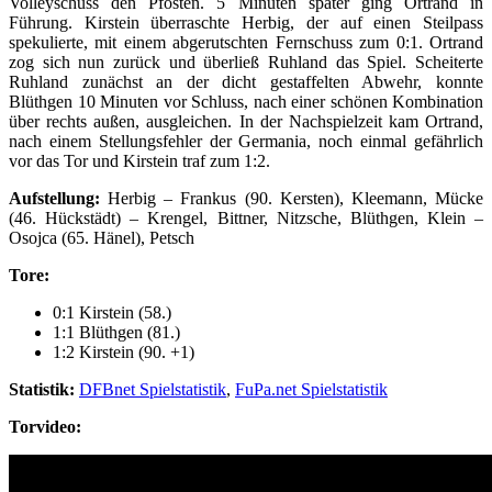
Volleyschuss den Pfosten. 5 Minuten später ging Ortrand in
Führung. Kirstein überraschte Herbig, der auf einen Steilpass
spekulierte, mit einem abgerutschten Fernschuss zum 0:1. Ortrand
zog sich nun zurück und überließ Ruhland das Spiel. Scheiterte
Ruhland zunächst an der dicht gestaffelten Abwehr, konnte
Blüthgen 10 Minuten vor Schluss, nach einer schönen Kombination
über rechts außen, ausgleichen. In der Nachspielzeit kam Ortrand,
nach einem Stellungsfehler der Germania, noch einmal gefährlich
vor das Tor und Kirstein traf zum 1:2.
Aufstellung:
Herbig – Frankus (90. Kersten), Kleemann, Mücke
(46. Hückstädt) – Krengel, Bittner, Nitzsche, Blüthgen, Klein –
Osojca (65. Hänel), Petsch
Tore:
0:1 Kirstein (58.)
1:1 Blüthgen (81.)
1:2 Kirstein (90. +1)
Statistik:
DFBnet Spielstatistik
,
FuPa.net Spielstatistik
Torvideo: