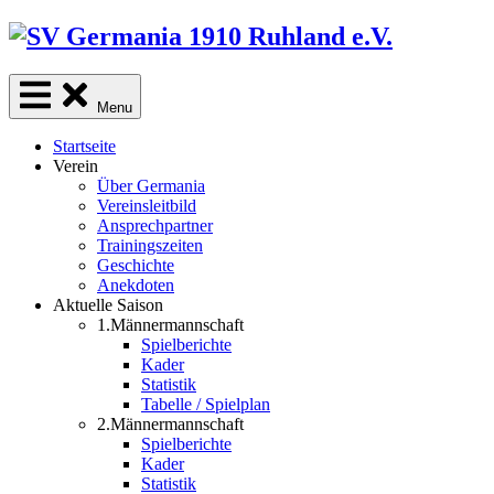
Skip
to
content
Menu
Startseite
Verein
Über Germania
Vereinsleitbild
Ansprechpartner
Trainingszeiten
Geschichte
Anekdoten
Aktuelle Saison
1.Männermannschaft
Spielberichte
Kader
Statistik
Tabelle / Spielplan
2.Männermannschaft
Spielberichte
Kader
Statistik