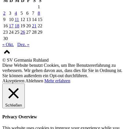
M
D
M
D
F
S
S
1
2
3
4
5
6
7
8
9
10
11
12
13
14
15
16
17
18
19
20
21
22
23
24
25
26
27
28
29
30
« Okt.
Dez. »
© SV Germania Ruhland
Diese Website benutzt Cookies, um Ihre Benutzererfahrung zu
verbessern. Wir gehen davon aus, dass dies für Sie in Ordnung ist.
Sie können außerdem ein Opt-out durchführen.
Akzeptieren
Ablehnen
Mehr erfahren
Schließen
Privacy Overview
This website uses cookies to improve your experience while you