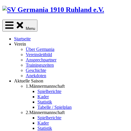
Skip
to
content
Menu
Startseite
Verein
Über Germania
Vereinsleitbild
Ansprechpartner
Trainingszeiten
Geschichte
Anekdoten
Aktuelle Saison
1.Männermannschaft
Spielberichte
Kader
Statistik
Tabelle / Spielplan
2.Männermannschaft
Spielberichte
Kader
Statistik