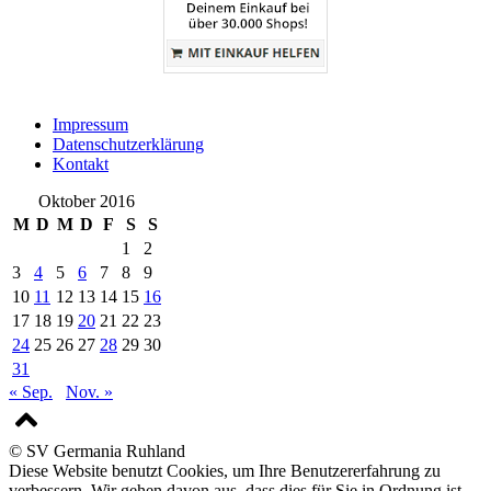
Impressum
Datenschutzerklärung
Kontakt
Oktober 2016
M
D
M
D
F
S
S
1
2
3
4
5
6
7
8
9
10
11
12
13
14
15
16
17
18
19
20
21
22
23
24
25
26
27
28
29
30
31
« Sep.
Nov. »
© SV Germania Ruhland
Diese Website benutzt Cookies, um Ihre Benutzererfahrung zu
verbessern. Wir gehen davon aus, dass dies für Sie in Ordnung ist.