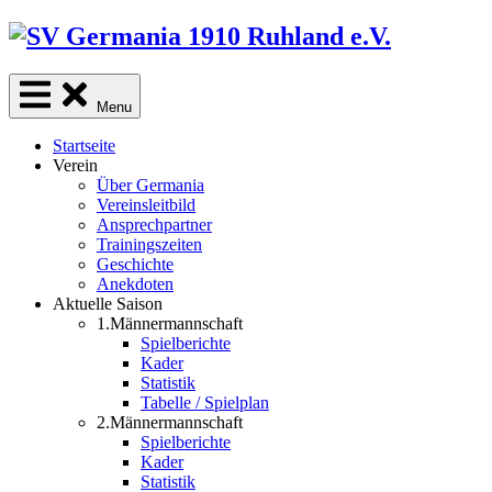
Skip
to
content
Menu
Startseite
Verein
Über Germania
Vereinsleitbild
Ansprechpartner
Trainingszeiten
Geschichte
Anekdoten
Aktuelle Saison
1.Männermannschaft
Spielberichte
Kader
Statistik
Tabelle / Spielplan
2.Männermannschaft
Spielberichte
Kader
Statistik