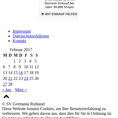
Impressum
Datenschutzerklärung
Kontakt
Februar 2017
M
D
M
D
F
S
S
1
2
3
4
5
6
7
8
9
10
11
12
13
14
15
16
17
18
19
20
21
22
23
24
25
26
27
28
« Jan.
März »
© SV Germania Ruhland
Diese Website benutzt Cookies, um Ihre Benutzererfahrung zu
verbessern. Wir gehen davon aus, dass dies für Sie in Ordnung ist.