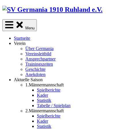
Skip
to
content
Menu
Startseite
Verein
Über Germania
Vereinsleitbild
Ansprechpartner
Trainingszeiten
Geschichte
Anekdoten
Aktuelle Saison
1.Männermannschaft
Spielberichte
Kader
Statistik
Tabelle / Spielplan
2.Männermannschaft
Spielberichte
Kader
Statistik