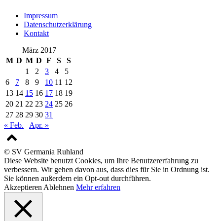
Impressum
Datenschutzerklärung
Kontakt
März 2017
M
D
M
D
F
S
S
1
2
3
4
5
6
7
8
9
10
11
12
13
14
15
16
17
18
19
20
21
22
23
24
25
26
27
28
29
30
31
« Feb.
Apr. »
© SV Germania Ruhland
Diese Website benutzt Cookies, um Ihre Benutzererfahrung zu
verbessern. Wir gehen davon aus, dass dies für Sie in Ordnung ist.
Sie können außerdem ein Opt-out durchführen.
Akzeptieren
Ablehnen
Mehr erfahren