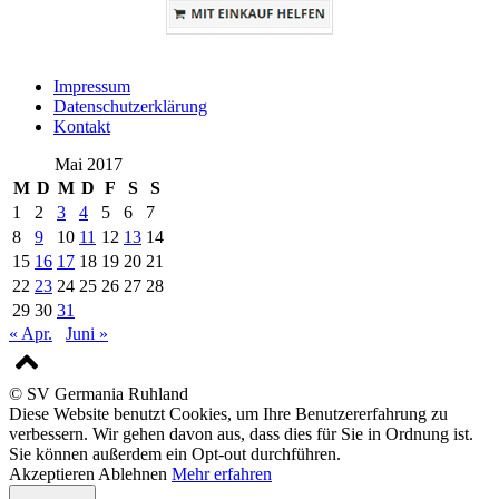
Impressum
Datenschutzerklärung
Kontakt
Mai 2017
M
D
M
D
F
S
S
1
2
3
4
5
6
7
8
9
10
11
12
13
14
15
16
17
18
19
20
21
22
23
24
25
26
27
28
29
30
31
« Apr.
Juni »
© SV Germania Ruhland
Diese Website benutzt Cookies, um Ihre Benutzererfahrung zu
verbessern. Wir gehen davon aus, dass dies für Sie in Ordnung ist.
Sie können außerdem ein Opt-out durchführen.
Akzeptieren
Ablehnen
Mehr erfahren