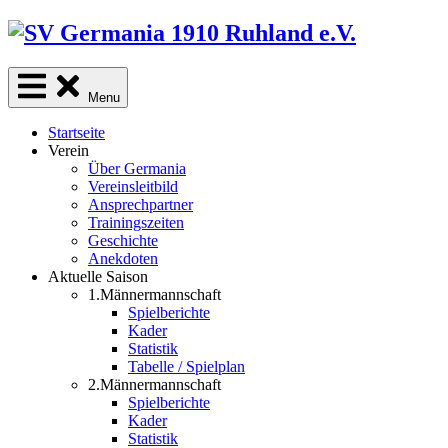
Skip
to
content
Menu
Startseite
Verein
Über Germania
Vereinsleitbild
Ansprechpartner
Trainingszeiten
Geschichte
Anekdoten
Aktuelle Saison
1.Männermannschaft
Spielberichte
Kader
Statistik
Tabelle / Spielplan
2.Männermannschaft
Spielberichte
Kader
Statistik