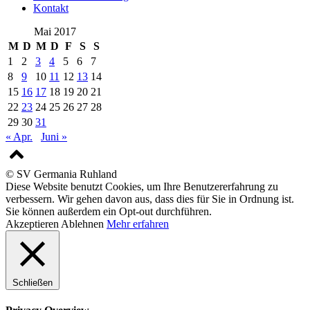
Kontakt
Mai 2017
M
D
M
D
F
S
S
1
2
3
4
5
6
7
8
9
10
11
12
13
14
15
16
17
18
19
20
21
22
23
24
25
26
27
28
29
30
31
« Apr.
Juni »
© SV Germania Ruhland
Diese Website benutzt Cookies, um Ihre Benutzererfahrung zu
verbessern. Wir gehen davon aus, dass dies für Sie in Ordnung ist.
Sie können außerdem ein Opt-out durchführen.
Akzeptieren
Ablehnen
Mehr erfahren
Schließen