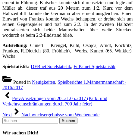
erneut in Führung. Kutscher konnte sich durchsetzten und legte auf
Müller ab, dieser traf aus 20 Metern zum 1:2. Kurz vor dem
Halbzeitpfiff konnte die Germania aber erneut ausgleichen. Einen
Einwurf von Frankus konnte Wachs behaupten, er drehte sich um
seinen Gegenspieler und traf zum 2:2. In der zweiten Halbzeit
neutralisierten sich beide Mannschaften über weite Strecken
wodurch es beim 2:2-Endstand blieb.
Aufstellung:
Cunert – Krengel, Kuhl, Osojca, Arndt, Köckritz,
Frankus, R.Dietrich (80. Fröhlich), Worbs, Kunert (65. Winkler),
Wachs
Spielstatistik:
DFBnet Spielstatistik
,
FuPa.net Spielstatistik
Posted in
Neuigkeiten
,
Spielberichte 1.Männermannschaft -
2016/2017
Beitragsnavigation
Prev
Ansetzungen vom 20.-21.05.2017 (Park- und
Verkehrseinschränkungen durch 700 Jahr feier)
Next
Nachwuchsergebnisse vom Wochenende
Suchen
nach:
Wir suchen Dich!