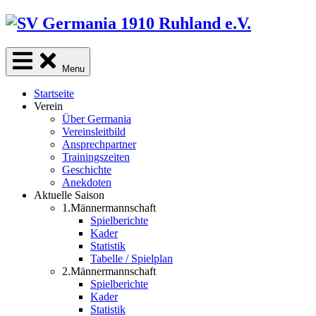
Skip
to
content
Menu
Startseite
Verein
Über Germania
Vereinsleitbild
Ansprechpartner
Trainingszeiten
Geschichte
Anekdoten
Aktuelle Saison
1.Männermannschaft
Spielberichte
Kader
Statistik
Tabelle / Spielplan
2.Männermannschaft
Spielberichte
Kader
Statistik