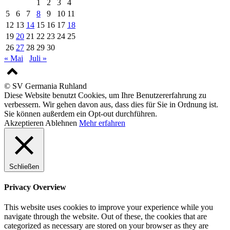
1
2
3
4
5
6
7
8
9
10
11
12
13
14
15
16
17
18
19
20
21
22
23
24
25
26
27
28
29
30
« Mai
Juli »
© SV Germania Ruhland
Diese Website benutzt Cookies, um Ihre Benutzererfahrung zu
verbessern. Wir gehen davon aus, dass dies für Sie in Ordnung ist.
Sie können außerdem ein Opt-out durchführen.
Akzeptieren
Ablehnen
Mehr erfahren
Schließen
Privacy Overview
This website uses cookies to improve your experience while you
navigate through the website. Out of these, the cookies that are
categorized as necessary are stored on your browser as they are