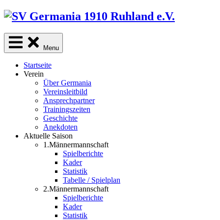
Skip
to
content
Menu
Startseite
Verein
Über Germania
Vereinsleitbild
Ansprechpartner
Trainingszeiten
Geschichte
Anekdoten
Aktuelle Saison
1.Männermannschaft
Spielberichte
Kader
Statistik
Tabelle / Spielplan
2.Männermannschaft
Spielberichte
Kader
Statistik