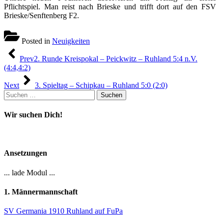
Pflichtspiel. Man reist nach Brieske und trifft dort auf den FSV
Brieske/Senftenberg F2.
Posted in
Neuigkeiten
Beitragsnavigation
Prev
2. Runde Kreispokal – Peickwitz – Ruhland 5:4 n.V.
(4:4,4:2)
Next
3. Spieltag – Schipkau – Ruhland 5:0 (2:0)
Suchen
nach:
Wir suchen Dich!
Ansetzungen
... lade Modul ...
1. Männermannschaft
SV Germania 1910 Ruhland auf FuPa