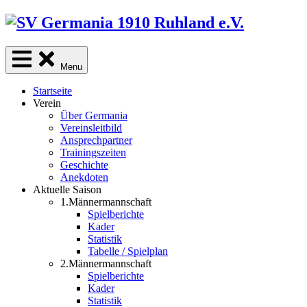
Skip
to
content
Menu
Startseite
Verein
Über Germania
Vereinsleitbild
Ansprechpartner
Trainingszeiten
Geschichte
Anekdoten
Aktuelle Saison
1.Männermannschaft
Spielberichte
Kader
Statistik
Tabelle / Spielplan
2.Männermannschaft
Spielberichte
Kader
Statistik