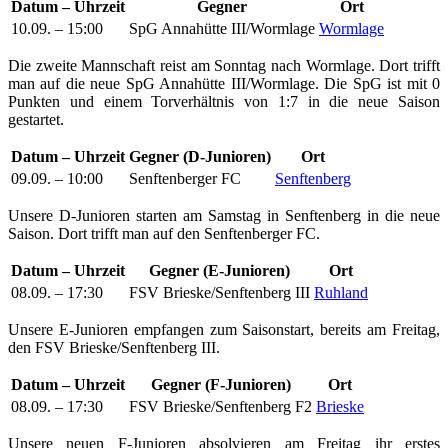
Datum – Uhrzeit
Gegner
Ort
10.09. – 15:00
SpG Annahütte III/Wormlage
Wormlage
Die zweite Mannschaft reist am Sonntag nach Wormlage. Dort trifft
man auf die neue SpG Annahütte III/Wormlage. Die SpG ist mit 0
Punkten und einem Torverhältnis von 1:7 in die neue Saison
gestartet.
Datum – Uhrzeit
Gegner (D-Junioren)
Ort
09.09. – 10:00
Senftenberger FC
Senftenberg
Unsere D-Junioren starten am Samstag in Senftenberg in die neue
Saison. Dort trifft man auf den Senftenberger FC.
Datum – Uhrzeit
Gegner (E-Junioren)
Ort
08.09. – 17:30
FSV Brieske/Senftenberg III
Ruhland
Unsere E-Junioren empfangen zum Saisonstart, bereits am Freitag,
den FSV Brieske/Senftenberg III.
Datum – Uhrzeit
Gegner (F-Junioren)
Ort
08.09. – 17:30
FSV Brieske/Senftenberg F2
Brieske
Unsere neuen F-Junioren absolvieren am Freitag ihr erstes