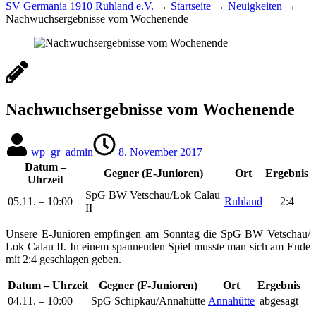
SV Germania 1910 Ruhland e.V.
→
Startseite
→
Neuigkeiten
→
Nachwuchsergebnisse vom Wochenende
Nachwuchsergebnisse vom Wochenende
wp_gr_admin
8. November 2017
Datum –
Gegner (E-Junioren)
Ort
Ergebnis
Uhrzeit
SpG BW Vetschau/​Lok Calau
05.11. – 10:00
Ruhland
2:4
II
Unsere E-Junioren empfingen am Sonntag die SpG BW Vetschau/​
Lok Calau II. In einem spannenden Spiel musste man sich am Ende
mit 2:4 geschlagen geben.
Datum – Uhrzeit
Gegner (F-Junioren)
Ort
Ergebnis
04.11. – 10:00
SpG Schipkau/​Annahütte
Annahütte
abgesagt