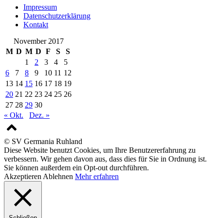
Impressum
Datenschutzerklärung
Kontakt
November 2017
M
D
M
D
F
S
S
1
2
3
4
5
6
7
8
9
10
11
12
13
14
15
16
17
18
19
20
21
22
23
24
25
26
27
28
29
30
« Okt.
Dez. »
© SV Germania Ruhland
Diese Website benutzt Cookies, um Ihre Benutzererfahrung zu
verbessern. Wir gehen davon aus, dass dies für Sie in Ordnung ist.
Sie können außerdem ein Opt-out durchführen.
Akzeptieren
Ablehnen
Mehr erfahren
Schließen