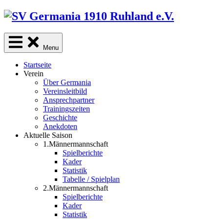
Skip
to
content
Menu
Startseite
Verein
Über Germania
Vereinsleitbild
Ansprechpartner
Trainingszeiten
Geschichte
Anekdoten
Aktuelle Saison
1.Männermannschaft
Spielberichte
Kader
Statistik
Tabelle / Spielplan
2.Männermannschaft
Spielberichte
Kader
Statistik