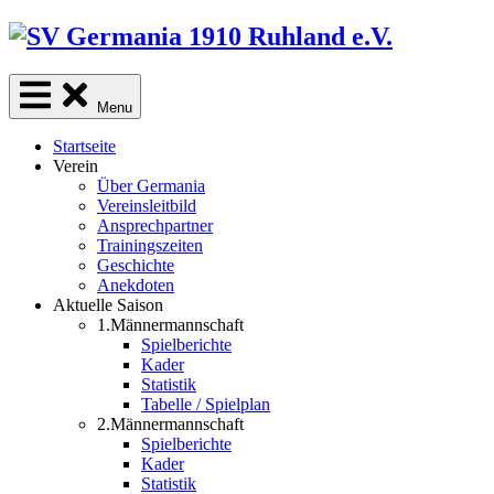
Skip
to
content
Menu
Startseite
Verein
Über Germania
Vereinsleitbild
Ansprechpartner
Trainingszeiten
Geschichte
Anekdoten
Aktuelle Saison
1.Männermannschaft
Spielberichte
Kader
Statistik
Tabelle / Spielplan
2.Männermannschaft
Spielberichte
Kader
Statistik