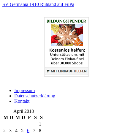
SV Germania 1910 Ruhland auf FuPa
Impressum
Datenschutzerklärung
Kontakt
April 2018
M
D
M
D
F
S
S
1
2
3
4
5
6
7
8