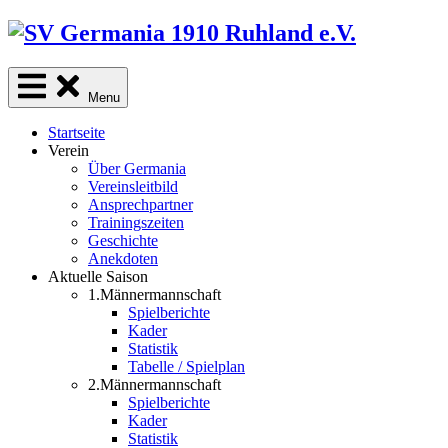
Skip
to
content
Menu
Startseite
Verein
Über Germania
Vereinsleitbild
Ansprechpartner
Trainingszeiten
Geschichte
Anekdoten
Aktuelle Saison
1.Männermannschaft
Spielberichte
Kader
Statistik
Tabelle / Spielplan
2.Männermannschaft
Spielberichte
Kader
Statistik