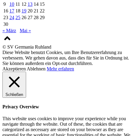
9
10
11
12
13
14
15
16
17
18
19
20
21
22
23
24
25
26
27
28
29
30
« März
Mai »
© SV Germania Ruhland
Diese Website benutzt Cookies, um Ihre Benutzererfahrung zu
verbessern. Wir gehen davon aus, dass dies für Sie in Ordnung ist.
Sie können außerdem ein Opt-out durchführen.
Akzeptieren
Ablehnen
Mehr erfahren
Schließen
Privacy Overview
This website uses cookies to improve your experience while you
navigate through the website. Out of these, the cookies that are
categorized as necessary are stored on your browser as they are
essential for the working of basic functionalities of the website. We