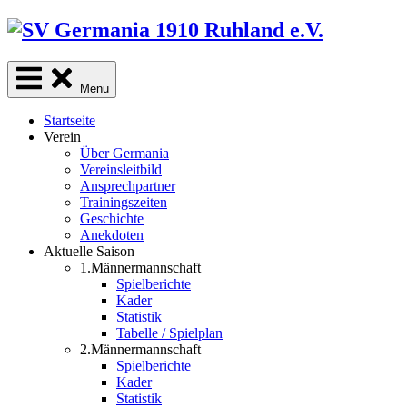
Skip
to
content
Menu
Startseite
Verein
Über Germania
Vereinsleitbild
Ansprechpartner
Trainingszeiten
Geschichte
Anekdoten
Aktuelle Saison
1.Männermannschaft
Spielberichte
Kader
Statistik
Tabelle / Spielplan
2.Männermannschaft
Spielberichte
Kader
Statistik