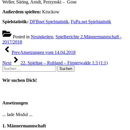
Weller, Säring, Arndt, Perzynski – Gose
Außerdem spielten:
Kruckow
Spielstatistik:
DFBnet Spielstatistik
,
FuPa.net Spielstatisti
k
Posted in
Neuigkeiten
,
Spielberichte 2.Männermannschaft -
2017/2018
Beitragsnavigation
Prev
Ansetzungen vom 14.04.2018
Next
22. Spieltag – Ruhland – Finsterwalde 1:3 (1:1)
Suchen
nach:
Wir suchen Dich!
Ansetzungen
... lade Modul ...
1. Männermannschaft