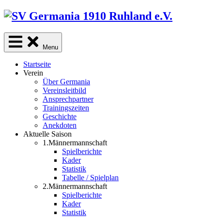
Skip
to
content
Menu
Startseite
Verein
Über Germania
Vereinsleitbild
Ansprechpartner
Trainingszeiten
Geschichte
Anekdoten
Aktuelle Saison
1.Männermannschaft
Spielberichte
Kader
Statistik
Tabelle / Spielplan
2.Männermannschaft
Spielberichte
Kader
Statistik