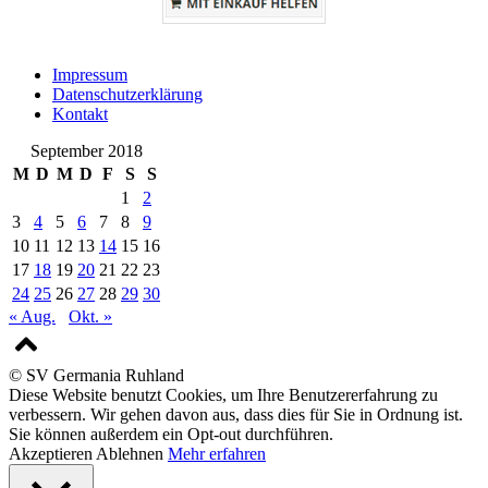
Impressum
Datenschutzerklärung
Kontakt
September 2018
M
D
M
D
F
S
S
1
2
3
4
5
6
7
8
9
10
11
12
13
14
15
16
17
18
19
20
21
22
23
24
25
26
27
28
29
30
« Aug.
Okt. »
© SV Germania Ruhland
Diese Website benutzt Cookies, um Ihre Benutzererfahrung zu
verbessern. Wir gehen davon aus, dass dies für Sie in Ordnung ist.
Sie können außerdem ein Opt-out durchführen.
Akzeptieren
Ablehnen
Mehr erfahren