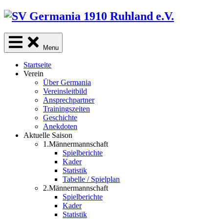
Skip
to
content
Menu
Startseite
Verein
Über Germania
Vereinsleitbild
Ansprechpartner
Trainingszeiten
Geschichte
Anekdoten
Aktuelle Saison
1.Männermannschaft
Spielberichte
Kader
Statistik
Tabelle / Spielplan
2.Männermannschaft
Spielberichte
Kader
Statistik