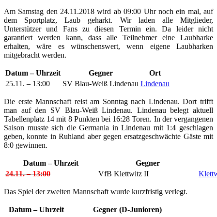
Am Samstag den 24.11.2018 wird ab 09:00 Uhr noch ein mal, auf
dem Sportplatz, Laub geharkt. Wir laden alle Mitglieder,
Unterstützer und Fans zu diesen Termin ein. Da leider nicht
garantiert werden kann, dass alle Teilnehmer eine Laubharke
erhalten, wäre es wünschenswert, wenn eigene Laubharken
mitgebracht werden.
Datum – Uhrzeit
Gegner
Ort
25.11. – 13:00
SV Blau-Weiß Lindenau
Lindenau
Die erste Mannschaft reist am Sonntag nach Lindenau. Dort trifft
man auf den SV Blau-Weiß Lindenau. Lindenau belegt aktuell
Tabellenplatz 14 mit 8 Punkten bei 16:28 Toren. In der vergangenen
Saison musste sich die Germania in Lindenau mit 1:4 geschlagen
geben, konnte in Ruhland aber gegen ersatzgeschwächte Gäste mit
8:0 gewinnen.
Datum – Uhrzeit
Gegner
24.11. – 13:00
VfB Klettwitz II
Klett
Das Spiel der zweiten Mannschaft wurde kurzfristig verlegt.
Datum – Uhrzeit
Gegner (D-Junioren)