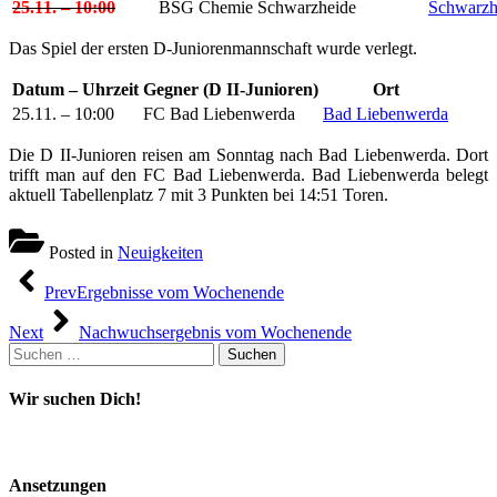
25.11. – 10:00
BSG Chemie Schwarzheide
Schwarzh
Das Spiel der ersten D-Juniorenmannschaft wurde verlegt.
Datum – Uhrzeit
Gegner (D II-Junioren)
Ort
25.11. – 10:00
FC Bad Liebenwerda
Bad Liebenwerda
Die D II-Junioren reisen am Sonntag nach Bad Liebenwerda. Dort
trifft man auf den FC Bad Liebenwerda. Bad Liebenwerda belegt
aktuell Tabellenplatz 7 mit 3 Punkten bei 14:51 Toren.
Posted in
Neuigkeiten
Beitragsnavigation
Prev
Ergebnisse vom Wochenende
Next
Nachwuchsergebnis vom Wochenende
Suchen
nach:
Wir suchen Dich!
Ansetzungen