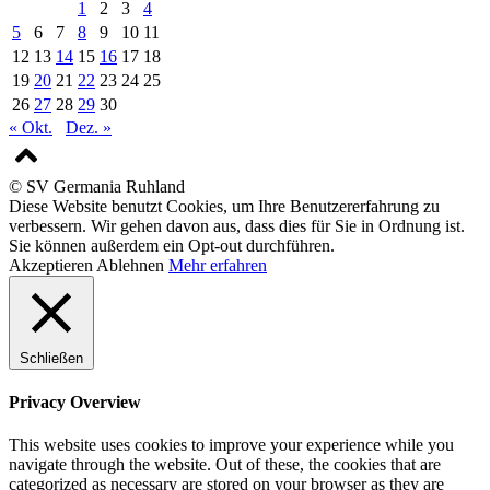
1
2
3
4
5
6
7
8
9
10
11
12
13
14
15
16
17
18
19
20
21
22
23
24
25
26
27
28
29
30
« Okt.
Dez. »
© SV Germania Ruhland
Diese Website benutzt Cookies, um Ihre Benutzererfahrung zu
verbessern. Wir gehen davon aus, dass dies für Sie in Ordnung ist.
Sie können außerdem ein Opt-out durchführen.
Akzeptieren
Ablehnen
Mehr erfahren
Schließen
Privacy Overview
This website uses cookies to improve your experience while you
navigate through the website. Out of these, the cookies that are
categorized as necessary are stored on your browser as they are