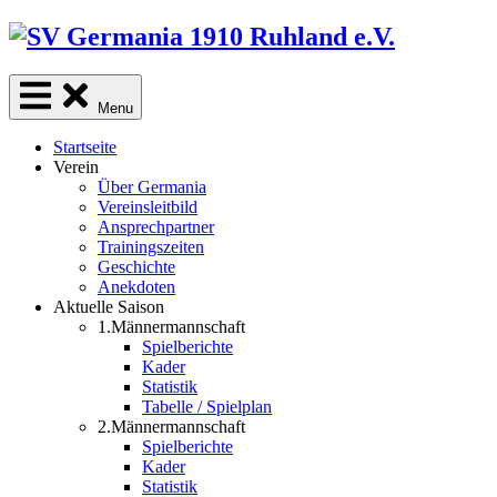
Skip
to
content
Menu
Startseite
Verein
Über Germania
Vereinsleitbild
Ansprechpartner
Trainingszeiten
Geschichte
Anekdoten
Aktuelle Saison
1.Männermannschaft
Spielberichte
Kader
Statistik
Tabelle / Spielplan
2.Männermannschaft
Spielberichte
Kader
Statistik