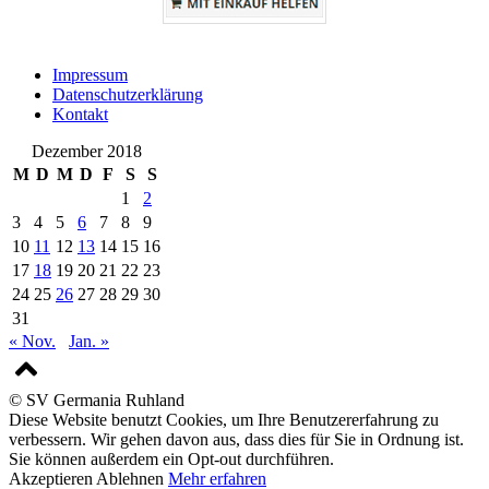
Impressum
Datenschutzerklärung
Kontakt
Dezember 2018
M
D
M
D
F
S
S
1
2
3
4
5
6
7
8
9
10
11
12
13
14
15
16
17
18
19
20
21
22
23
24
25
26
27
28
29
30
31
« Nov.
Jan. »
© SV Germania Ruhland
Diese Website benutzt Cookies, um Ihre Benutzererfahrung zu
verbessern. Wir gehen davon aus, dass dies für Sie in Ordnung ist.
Sie können außerdem ein Opt-out durchführen.
Akzeptieren
Ablehnen
Mehr erfahren