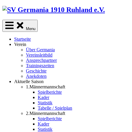
Skip
to
content
Menu
Startseite
Verein
Über Germania
Vereinsleitbild
Ansprechpartner
Trainingszeiten
Geschichte
Anekdoten
Aktuelle Saison
1.Männermannschaft
Spielberichte
Kader
Statistik
Tabelle / Spielplan
2.Männermannschaft
Spielberichte
Kader
Statistik