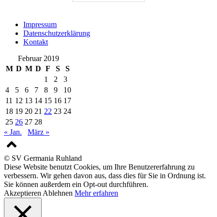
Impressum
Datenschutzerklärung
Kontakt
Februar 2019
M
D
M
D
F
S
S
1
2
3
4
5
6
7
8
9
10
11
12
13
14
15
16
17
18
19
20
21
22
23
24
25
26
27
28
« Jan.
März »
© SV Germania Ruhland
Diese Website benutzt Cookies, um Ihre Benutzererfahrung zu
verbessern. Wir gehen davon aus, dass dies für Sie in Ordnung ist.
Sie können außerdem ein Opt-out durchführen.
Akzeptieren
Ablehnen
Mehr erfahren