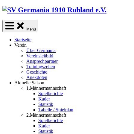
Skip
to
content
Menu
Startseite
Verein
Über Germania
Vereinsleitbild
Ansprechpartner
Trainingszeiten
Geschichte
Anekdoten
Aktuelle Saison
1.Männermannschaft
Spielberichte
Kader
Statistik
Tabelle / Spielplan
2.Männermannschaft
Spielberichte
Kader
Statistik