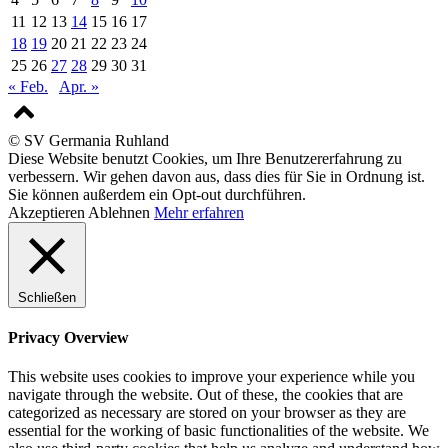
11
12
13
14
15
16
17
18
19
20
21
22
23
24
25
26
27
28
29
30
31
« Feb.
Apr. »
© SV Germania Ruhland
Diese Website benutzt Cookies, um Ihre Benutzererfahrung zu
verbessern. Wir gehen davon aus, dass dies für Sie in Ordnung ist.
Sie können außerdem ein Opt-out durchführen.
Akzeptieren
Ablehnen
Mehr erfahren
Schließen
Privacy Overview
This website uses cookies to improve your experience while you
navigate through the website. Out of these, the cookies that are
categorized as necessary are stored on your browser as they are
essential for the working of basic functionalities of the website. We