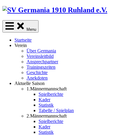
Skip
to
content
Menu
Startseite
Verein
Über Germania
Vereinsleitbild
Ansprechpartner
Trainingszeiten
Geschichte
Anekdoten
Aktuelle Saison
1.Männermannschaft
Spielberichte
Kader
Statistik
Tabelle / Spielplan
2.Männermannschaft
Spielberichte
Kader
Statistik