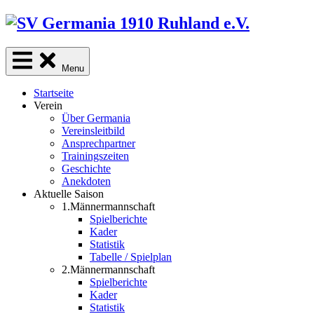
Skip
to
content
Menu
Startseite
Verein
Über Germania
Vereinsleitbild
Ansprechpartner
Trainingszeiten
Geschichte
Anekdoten
Aktuelle Saison
1.Männermannschaft
Spielberichte
Kader
Statistik
Tabelle / Spielplan
2.Männermannschaft
Spielberichte
Kader
Statistik