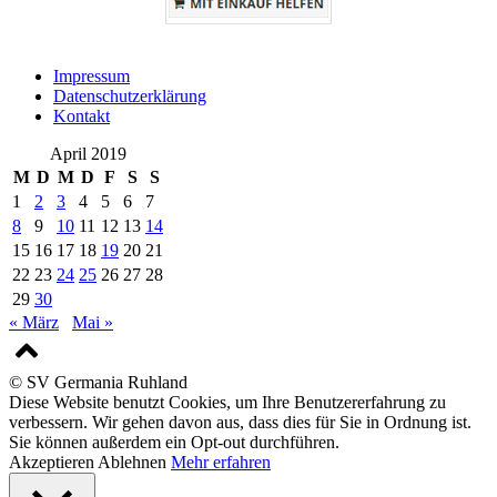
Impressum
Datenschutzerklärung
Kontakt
April 2019
M
D
M
D
F
S
S
1
2
3
4
5
6
7
8
9
10
11
12
13
14
15
16
17
18
19
20
21
22
23
24
25
26
27
28
29
30
« März
Mai »
© SV Germania Ruhland
Diese Website benutzt Cookies, um Ihre Benutzererfahrung zu
verbessern. Wir gehen davon aus, dass dies für Sie in Ordnung ist.
Sie können außerdem ein Opt-out durchführen.
Akzeptieren
Ablehnen
Mehr erfahren