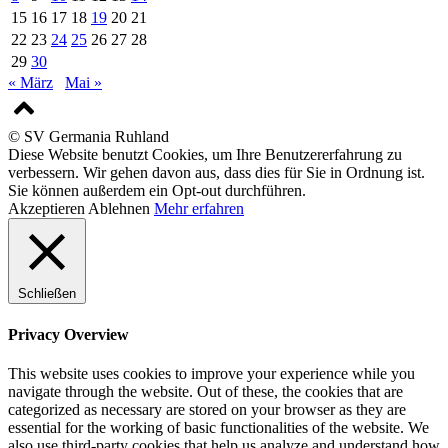
15
16
17
18
19
20
21
22
23
24
25
26
27
28
29
30
« März
Mai »
© SV Germania Ruhland
Diese Website benutzt Cookies, um Ihre Benutzererfahrung zu
verbessern. Wir gehen davon aus, dass dies für Sie in Ordnung ist.
Sie können außerdem ein Opt-out durchführen.
Akzeptieren
Ablehnen
Mehr erfahren
Schließen
Privacy Overview
This website uses cookies to improve your experience while you
navigate through the website. Out of these, the cookies that are
categorized as necessary are stored on your browser as they are
essential for the working of basic functionalities of the website. We
also use third-party cookies that help us analyze and understand how