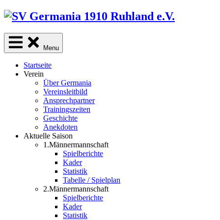
Skip
to
content
Menu
Startseite
Verein
Über Germania
Vereinsleitbild
Ansprechpartner
Trainingszeiten
Geschichte
Anekdoten
Aktuelle Saison
1.Männermannschaft
Spielberichte
Kader
Statistik
Tabelle / Spielplan
2.Männermannschaft
Spielberichte
Kader
Statistik