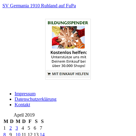
SV Germania 1910 Ruhland auf FuPa
Impressum
Datenschutzerklärung
Kontakt
April 2019
M
D
M
D
F
S
S
1
2
3
4
5
6
7
8
9
10
11
12
13
14