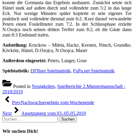
konnte die Germania das Ergebnis ausbauen. Zunächst setzte sich
Hänel stark auf außen durch und vollendete zum 5:2 in das lange
Eck. Nur wenige Minuten später kopierte er sein eigenes Tor
praktisch und vollendete diesmal zum 6:2. Kurz darauf verwandelte
Peters einen Foulelfmeter zum 7:2. In der Schlussphase erzielte
N.Osojca noch seinen dritten Treffer zum 8:2, eh die Gäste dann
zum 8:3 Endstand trafen.
Aufstellung:
Kruckow – Mileta, Hacke, Kersten, Nitsch, Grundke,
Köckritz, Hänel, D.Osojca, N.Osojca, Maser
Außerdem eingesetzt:
Peters, Langer, Gose
Spielstatistik:
DFBnet Spielstatistik
,
FuPa.net Spielstatistik
Posted in
Neuigkeiten
,
Spielberichte 2.Männermannschaft -
2018/2019
Beitragsnavigation
Prev
Nachwuchsergebnis vom Wochenende
Next
Ansetzungen vom 03.-05.05.2019
Suchen
nach:
Wir suchen Dich!