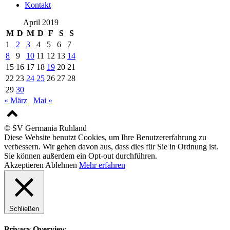
Kontakt
April 2019
M
D
M
D
F
S
S
1
2
3
4
5
6
7
8
9
10
11
12
13
14
15
16
17
18
19
20
21
22
23
24
25
26
27
28
29
30
« März
Mai »
© SV Germania Ruhland
Diese Website benutzt Cookies, um Ihre Benutzererfahrung zu
verbessern. Wir gehen davon aus, dass dies für Sie in Ordnung ist.
Sie können außerdem ein Opt-out durchführen.
Akzeptieren
Ablehnen
Mehr erfahren
Schließen
Privacy Overview