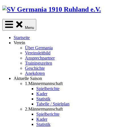
Skip
to
content
Menu
Startseite
Verein
Über Germania
Vereinsleitbild
Ansprechpartner
Trainingszeiten
Geschichte
Anekdoten
Aktuelle Saison
1.Männermannschaft
Spielberichte
Kader
Statistik
Tabelle / Spielplan
2.Männermannschaft
Spielberichte
Kader
Statistik