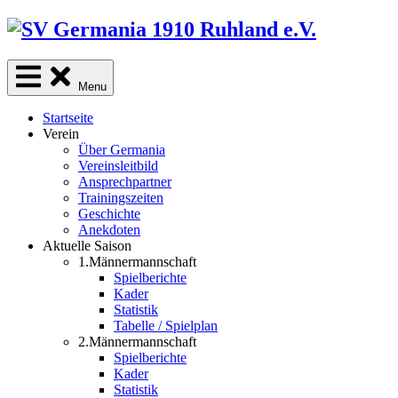
Skip
to
content
Menu
Startseite
Verein
Über Germania
Vereinsleitbild
Ansprechpartner
Trainingszeiten
Geschichte
Anekdoten
Aktuelle Saison
1.Männermannschaft
Spielberichte
Kader
Statistik
Tabelle / Spielplan
2.Männermannschaft
Spielberichte
Kader
Statistik