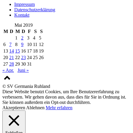
Impressum
Datenschutzerklärung
Kontakt
Mai 2019
M
D
M
D
F
S
S
1
2
3
4
5
6
7
8
9
10
11
12
13
14
15
16
17
18
19
20
21
22
23
24
25
26
27
28
29
30
31
« Apr.
Juni »
© SV Germania Ruhland
Diese Website benutzt Cookies, um Ihre Benutzererfahrung zu
verbessern. Wir gehen davon aus, dass dies für Sie in Ordnung ist.
Sie können außerdem ein Opt-out durchführen.
Akzeptieren
Ablehnen
Mehr erfahren
Schließen