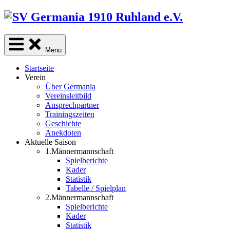
Skip
to
content
Menu
Startseite
Verein
Über Germania
Vereinsleitbild
Ansprechpartner
Trainingszeiten
Geschichte
Anekdoten
Aktuelle Saison
1.Männermannschaft
Spielberichte
Kader
Statistik
Tabelle / Spielplan
2.Männermannschaft
Spielberichte
Kader
Statistik