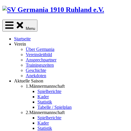
Skip
to
content
Menu
Startseite
Verein
Über Germania
Vereinsleitbild
Ansprechpartner
Trainingszeiten
Geschichte
Anekdoten
Aktuelle Saison
1.Männermannschaft
Spielberichte
Kader
Statistik
Tabelle / Spielplan
2.Männermannschaft
Spielberichte
Kader
Statistik