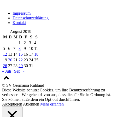
Impressum
Datenschutzerklärung
Kontakt
August 2019
M
D
M
D
F
S
S
1
2
3
4
5
6
7
8
9
10
11
12
13
14
15
16
17
18
19
20
21
22
23
24
25
26
27
28
29
30
31
« Juli
Sep. »
© SV Germania Ruhland
Diese Website benutzt Cookies, um Ihre Benutzererfahrung zu
verbessern. Wir gehen davon aus, dass dies für Sie in Ordnung ist.
Sie können außerdem ein Opt-out durchführen.
Akzeptieren
Ablehnen
Mehr erfahren