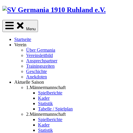
Skip
to
content
Menu
Startseite
Verein
Über Germania
Vereinsleitbild
Ansprechpartner
Trainingszeiten
Geschichte
Anekdoten
Aktuelle Saison
1.Männermannschaft
Spielberichte
Kader
Statistik
Tabelle / Spielplan
2.Männermannschaft
Spielberichte
Kader
Statistik