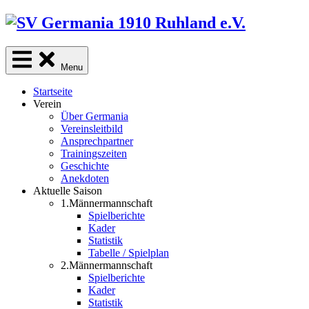
Skip
to
content
Menu
Startseite
Verein
Über Germania
Vereinsleitbild
Ansprechpartner
Trainingszeiten
Geschichte
Anekdoten
Aktuelle Saison
1.Männermannschaft
Spielberichte
Kader
Statistik
Tabelle / Spielplan
2.Männermannschaft
Spielberichte
Kader
Statistik