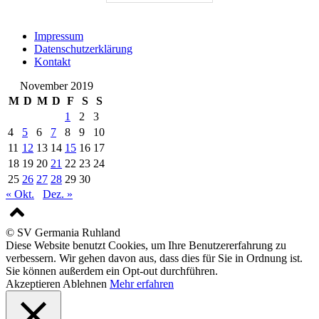
Impressum
Datenschutzerklärung
Kontakt
November 2019
M
D
M
D
F
S
S
1
2
3
4
5
6
7
8
9
10
11
12
13
14
15
16
17
18
19
20
21
22
23
24
25
26
27
28
29
30
« Okt.
Dez. »
© SV Germania Ruhland
Diese Website benutzt Cookies, um Ihre Benutzererfahrung zu
verbessern. Wir gehen davon aus, dass dies für Sie in Ordnung ist.
Sie können außerdem ein Opt-out durchführen.
Akzeptieren
Ablehnen
Mehr erfahren