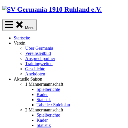
Skip
to
content
Menu
Startseite
Verein
Über Germania
Vereinsleitbild
Ansprechpartner
Trainingszeiten
Geschichte
Anekdoten
Aktuelle Saison
1.Männermannschaft
Spielberichte
Kader
Statistik
Tabelle / Spielplan
2.Männermannschaft
Spielberichte
Kader
Statistik