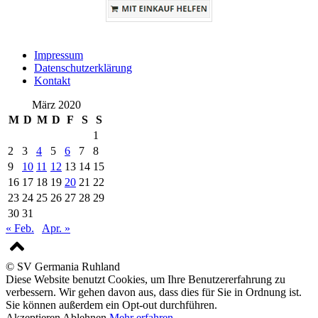
Impressum
Datenschutzerklärung
Kontakt
März 2020
M
D
M
D
F
S
S
1
2
3
4
5
6
7
8
9
10
11
12
13
14
15
16
17
18
19
20
21
22
23
24
25
26
27
28
29
30
31
« Feb.
Apr. »
© SV Germania Ruhland
Diese Website benutzt Cookies, um Ihre Benutzererfahrung zu
verbessern. Wir gehen davon aus, dass dies für Sie in Ordnung ist.
Sie können außerdem ein Opt-out durchführen.
Akzeptieren
Ablehnen
Mehr erfahren