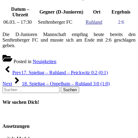
Datum –
Gegner (D-Junioren)
Ort
Ergebnis
Uhrzeit
06.03. – 17:30
Senftenberger FC
Ruhland
2:6
Die D-Junioren Mannschaft empfing heute bereits den
Senftenberger FC und musste sich am Ende mit 2:6 geschlagen
geben.
Posted in
Neuigkeiten
Beitragsnavigation
Prev
17. Spieltag – Ruhland – Peickwitz 0:2 (0:1)
Next
18. Spieltag – Oppelhain – Ruhland 3:0 (1:0)
Suchen
nach:
Wir suchen Dich!
Ansetzungen