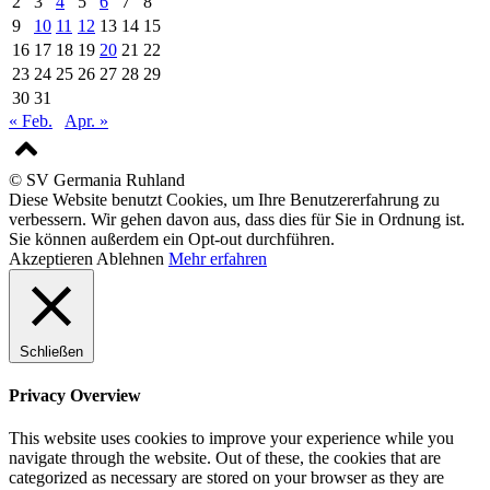
2
3
4
5
6
7
8
9
10
11
12
13
14
15
16
17
18
19
20
21
22
23
24
25
26
27
28
29
30
31
« Feb.
Apr. »
© SV Germania Ruhland
Diese Website benutzt Cookies, um Ihre Benutzererfahrung zu
verbessern. Wir gehen davon aus, dass dies für Sie in Ordnung ist.
Sie können außerdem ein Opt-out durchführen.
Akzeptieren
Ablehnen
Mehr erfahren
Schließen
Privacy Overview
This website uses cookies to improve your experience while you
navigate through the website. Out of these, the cookies that are
categorized as necessary are stored on your browser as they are