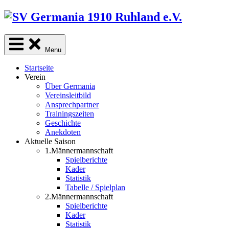
Skip
to
content
Menu
Startseite
Verein
Über Germania
Vereinsleitbild
Ansprechpartner
Trainingszeiten
Geschichte
Anekdoten
Aktuelle Saison
1.Männermannschaft
Spielberichte
Kader
Statistik
Tabelle / Spielplan
2.Männermannschaft
Spielberichte
Kader
Statistik